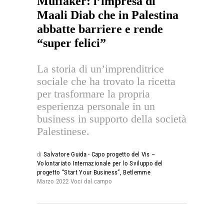
Muffaker: l’impresa di
Maali Diab che in Palestina
abbatte barriere e rende
“super felici”
La storia di un’imprenditrice
sociale che ha trovato la ricetta
per trasformare la propria
esperienza personale in un
business in supporto della società
Palestinese.
di
Salvatore Guida - Capo progetto del Vis –
Volontariato Internazionale per lo Sviluppo del
progetto “Start Your Business”, Betlemme
Marzo 2022
Voci dal campo