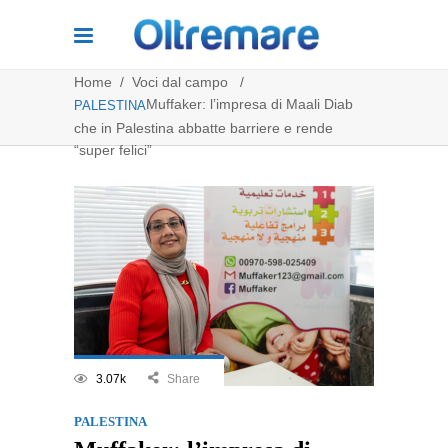
Home
/
Voci dal campo
/
Muffaker: l’impresa di Maali Diab
PALESTINA
che in Palestina abbatte barriere e rende
“super felici”
3.07k
Share
PALESTINA