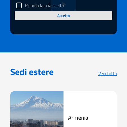
Ricorda la mia scelta
Riprduci
Accetto
il
video
Sedi estere
Vedi tutto
Armenia