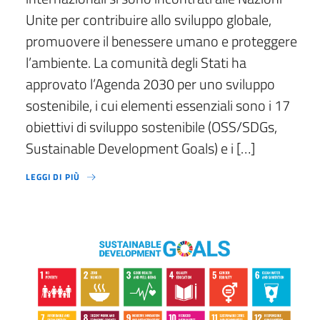
Unite per contribuire allo sviluppo globale,
promuovere il benessere umano e proteggere
l’ambiente. La comunità degli Stati ha
approvato l’Agenda 2030 per uno sviluppo
sostenibile, i cui elementi essenziali sono i 17
obiettivi di sviluppo sostenibile (OSS/SDGs,
Sustainable Development Goals) e i […]
LEGGI DI PIÙ
NEL SETTEMBRE 2015 PIÙ DI 150 LEADER INTERNAZIONALI SI SONO