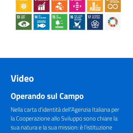
Video
Operando sul Campo
Nella carta d’identità dell’Agenzia Italiana per
la Cooperazione allo Sviluppo sono chiare la
sua natura e la sua mission: è l’istituzione