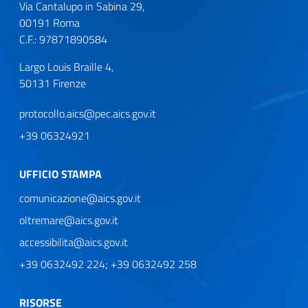
Via Cantalupo in Sabina 29,
00191 Roma
C.F.: 97871890584
Largo Louis Braille 4,
50131 Firenze
protocollo.aics@pec.aics.gov.it
+39 06324921
UFFICIO STAMPA
comunicazione@aics.gov.it
oltremare@aics.gov.it
accessibilita@aics.gov.it
+39 0632492 224; +39 0632492 258
RISORSE