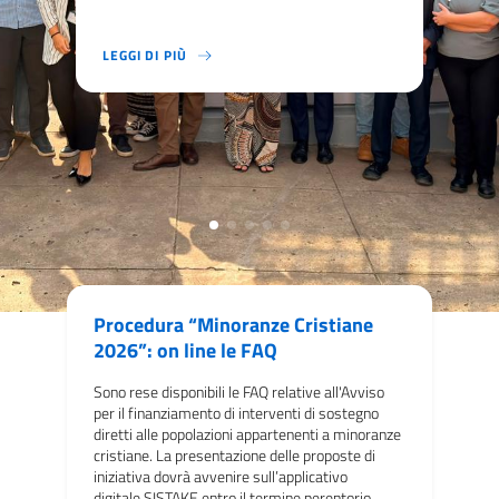
LEGGI DI PIÙ
LA VISITA SI È CONCENTRATA NELLE PROVINCE DI MANICA
LEGGI DI PIÙ
LEGGI DI PIÙ
LEGGI DI PIÙ
LEGGI DI PIÙ
LO STATO E LE PROSPETTIVE DEI PROGETTI DI COOPERAZI
DAL 17 AL 28 AGOSTO L’ITALIA PARTECIPERÀ ALLA CONFE
IL FINANZIAMENTO SARÀ MESSO A DISPOSIZIONE DELLE OR
LA STRADA SERVIRÀ DIRETTAMENTE OLTRE 600.000 PERSON
Procedura “Minoranze Cristiane
2026”: on line le FAQ
Sono rese disponibili le FAQ relative all'Avviso
per il finanziamento di interventi di sostegno
diretti alle popolazioni appartenenti a minoranze
cristiane. La presentazione delle proposte di
iniziativa dovrà avvenire sull’applicativo
digitale SISTAKE entro il termine perentorio