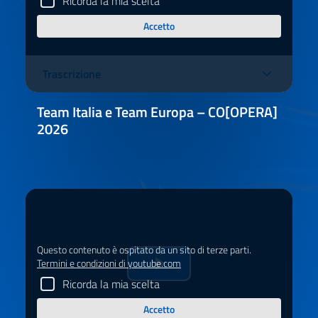
Ricorda la mia scelta
il
Accetto
video
Trascrizione
Team Italia e Team Europa – CO[OPERA]
2026
Questo contenuto è ospitato da un sito di terze parti.
Termini e condizioni di youtube.com
Riprduci
Ricorda la mia scelta
il
Accetto