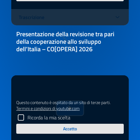
video
Trascrizione
Presentazione della revisione tra pari
della cooperazione allo sviluppo
dell’Italia – CO[OPERA] 2026
Questo contenuto è ospitato da un sito di terze parti.
Termini e condizioni di youtube.com
Riprduci
Ricorda la mia scelta
il
Accetto