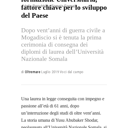
fattore chiave per lo sviluppo
della Repubblica Somala Farmajo
del Paese
Dopo vent’anni di guerra civile a
Mogadiscio si è tenuta la prima
cerimonia di consegna dei
diplomi di laurea dell’Università
Nazionale Somala
di
Oltremare
Luglio 2019
Voci dal campo
Una laurea in legge conseguita con impegno e
passione all’età di 61 anni, dopo
un’interruzione degli studi di oltre vent’anni.
La storia umana di Yusu Abubaker Shodar,
neolaureato all’Università Nazionale Somala, si