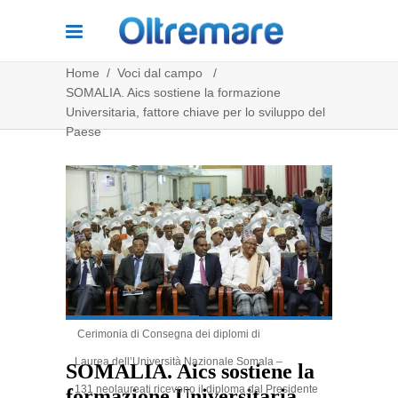
Home
/
Voci dal campo
/
SOMALIA. Aics sostiene la formazione
Universitaria, fattore chiave per lo sviluppo del
Paese
Cerimonia di Consegna dei diplomi di
3.97k
Share
Laurea dell’Università Nazionale Somala –
SOMALIA. Aics sostiene la
131 neolaureati ricevono il diploma dal Presidente
formazione Universitaria,