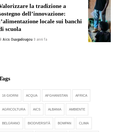
Valorizzare la tradizione a
sostegno dell’innovazione:
l’alimentazione locale sui banchi
di scuola
di
Aics Ouagadougou
3 anni fa
Tags
16 GIORNI
ACQUA
AFGHANISTAN
AFRICA
AGRICOLTURA
AICS
ALBANIA
AMBIENTE
BELGRANO
BIODIVERSITÀ
BOMPAN
CLIMA