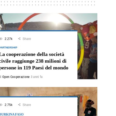
2.27k
Share
PARTNERSHIP
La cooperazione della società
civile raggiunge 238 milioni di
persone in 119 Paesi del mondo
di
Open Cooperazione
3 anni fa
2.75k
Share
BURKINA FASO