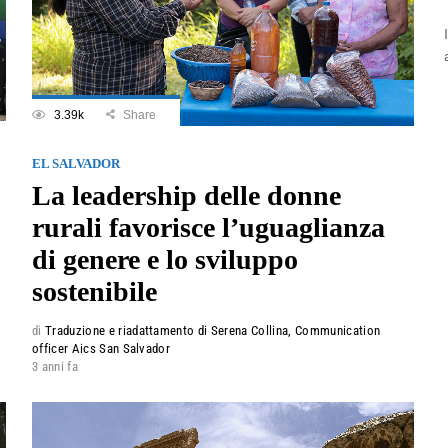
3.39k
Share
EL SALVADOR
La leadership delle donne
rurali favorisce l’uguaglianza
di genere e lo sviluppo
sostenibile
di
Traduzione e riadattamento di Serena Collina, Communication
officer Aics San Salvador
3 anni fa