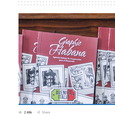
2.48k
Share