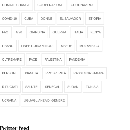
CLIMATE CHANGE
COOPERAZIONE
CORONAVIRUS
COVID-19
CUBA
DONNE
EL SALVADOR
ETIOPIA
FAO
G20
GIARDINA
GUERRA
ITALIA
KENYA
LIBANO
LINEE GUIDA MINORI
MBEDE
MOZAMBICO
OLTREMARE
PACE
PALESTINA
PANDEMIA
PERSONE
PIANETA
PROSPERITÀ
RASSEGNA STAMPA
RIFUGIATI
SALUTE
SENEGAL
SUDAN
TUNISIA
UCRAINA
UGUAGLIANZA DI GENERE
Twitter feed