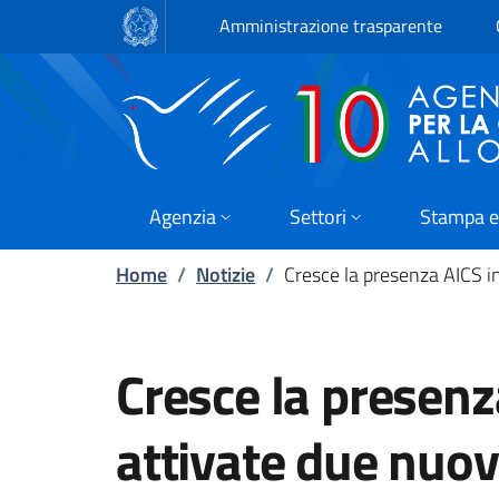
Passa al contenuto principale
Vai a piè di pagina
Amministrazione trasparente
Agenzia
Settori
Stampa e
Home
/
Notizie
/
Cresce la presenza AICS in
Cresce la presenza
attivate due nuov