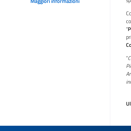
sp
Maggiori informazioni
Co
co
“
P
pr
Co
“
C
Pi
Am
in
Ul