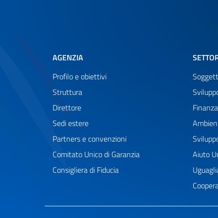
AGENZIA
SETTOR
Profilo e obiettivi
Soggett
Struttura
Svilup
Direttore
Finanza
Sedi estere
Ambient
Partners e convenzioni
Svilupp
Comitato Unico di Garanzia
Aiuto Um
Consigliera di Fiducia
Uguagli
Coopera