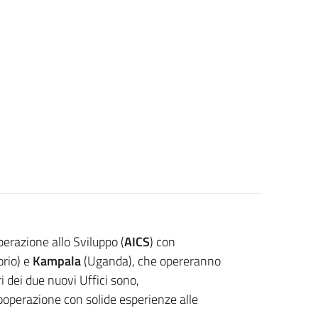
all’estero di AICS sale a 20
perazione allo Sviluppo (
AICS
) con
orio) e
Kampala
(Uganda), che opereranno
ri dei due nuovi Uffici sono,
cooperazione con solide esperienze alle