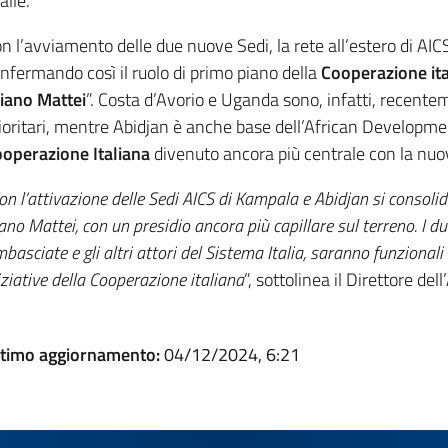
alle.
n l’avviamento delle due nuove Sedi, la rete all’estero di AIC
nfermando così il ruolo di primo piano della
Cooperazione ita
iano Mattei
”. Costa d’Avorio e Uganda sono, infatti, recentem
ioritari,
mentre Abidjan è anche base dell’African Developmen
operazione Italiana
divenuto ancora più centrale con la nuova
on l’attivazione delle Sedi AICS di Kampala e Abidjan si consolida
ano Mattei, con un presidio ancora più capillare sul terreno. I d
basciate e gli altri attori del Sistema Italia, saranno funzional
iziative della Cooperazione italiana
”, sottolinea il Direttore
dell
timo aggiornamento:
04/12/2024, 6:21