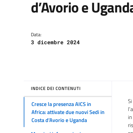
d’Avorio e Ugand
Con l’avviamento del
Data:
3 dicembre 2024
INDICE DEI CONTENUTI
Si
Cresce la presenza AICS in
l’
Africa: attivate due nuovi Sedi in
in
Costa d’Avorio e Uganda
ri