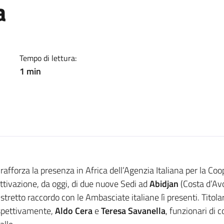
a
le due nuove Sedi, la rete 
Tempo di lettura:
1 min
 rafforza la presenza in Africa dell’Agenzia Italiana per la Coo
attivazione, da oggi, di due nuove Sedi ad
Abidjan
(Costa d’Av
 stretto raccordo con le Ambasciate italiane lì presenti. Titola
spettivamente,
Aldo Cera
e
Teresa Savanella
, funzionari di 