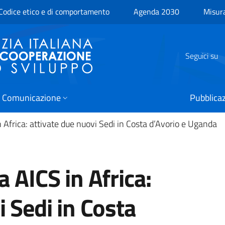
Codice etico e di comportamento
Agenda 2030
Misur
Seguici su
 Comunicazione
Pubblicaz
 Africa: attivate due nuovi Sedi in Costa d’Avorio e Uganda
 AICS in Africa:
i Sedi in Costa