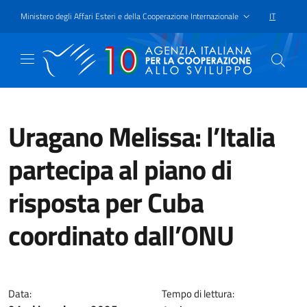
Passa al contenuto principale
Vai a piè di pagina
Ministero degli Affari Esteri e della Cooperazione Internazionale
IT
SELEZIONE
Uragano Melissa: l’Italia
partecipa al piano di
risposta per Cuba
coordinato dall’ONU
Mobilitate risorse attraverso il 
Data:
Tempo di lettura: