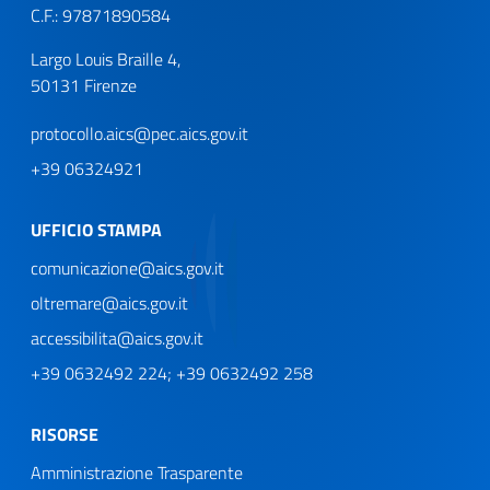
C.F.: 97871890584
Largo Louis Braille 4,
50131 Firenze
protocollo.aics@pec.aics.gov.it
+39 06324921
UFFICIO STAMPA
comunicazione@aics.gov.it
oltremare@aics.gov.it
accessibilita@aics.gov.it
+39 0632492 224; +39 0632492 258
RISORSE
Amministrazione Trasparente