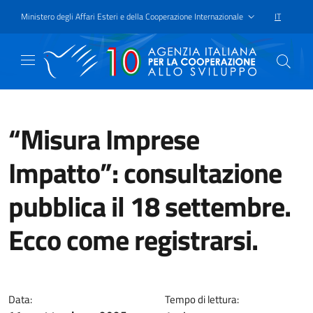
Passa al contenuto principale
Vai a piè di pagina
Ministero degli Affari Esteri e della Cooperazione Internazionale
IT
SELEZIONE
“Misura Imprese
Impatto”: consultazione
pubblica il 18 settembre.
Ecco come registrarsi.
La riunione pubblica, alla quale
Data:
Tempo di lettura: