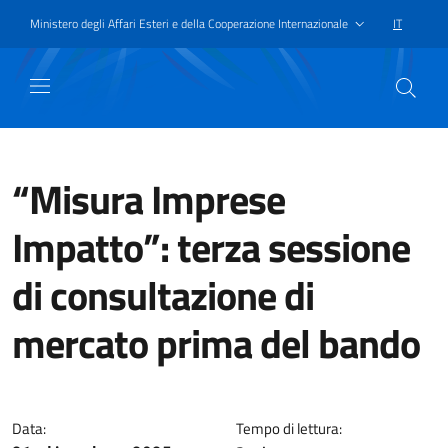
Passa al contenuto principale
Vai a piè di pagina
Ministero degli Affari Esteri e della Cooperazione Internazionale
IT
SELEZIONE
“Misura Imprese
Impatto”: terza sessione
di consultazione di
mercato prima del bando
È in programma per il 22 dicembr
Data:
Tempo di lettura: