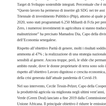
Target di Sviluppo sostenibile integrati. Percentuale che è m
“Questo lavoro ha permesso di inserire gli SDG nei tre assi p
Triennale di investimento Pubblico (Ptip), attorno al quale 
2020, sono stati programmati 6.250 Miliardi di Fcfa per pre
Zero, i numerosi investimenti in agricoltura si stanno traduc
malnutrizione” ha precisato Mamadou Dia, Capo della divisio
dell’Economia senegalese.
Rispetto all’obiettivo Parità di genere, molti i risultati sodd
ammonta al 47% ; la realizzazione di una strategia nazionale
sensibili al genere. Ancora troppe, però, le sfide che perm
ambito rurale, dove le donne proprietarie di terra sono solo 
rispetto all’obiettivo Lavoro dignitoso e crescita economica,
della crisi generata dall’attuale pandemia di Covid-19.
Nel suo intervento, Cecile Tessin-Pelzer, Capo della Coope
la produttività agricola sia migliorata negli ultimi vent’anni
Verde (Green Deal) lanciato a fine 2019 dalla Commissione E
Unione Africana. Il principale obiettivo è ridurre le emission