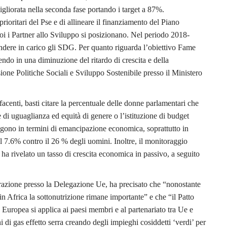
igliorata nella seconda fase portando i target a 87%.
rioritari del Pse e di allineare il finanziamento del Piano
poi i Partner allo Sviluppo si posizionano. Nel periodo 2018-
ndere in carico gli SDG. Per quanto riguarda l’obiettivo Fame
endo in una diminuzione del ritardo di crescita e della
ne Politiche Sociali e Sviluppo Sostenibile presso il Ministero
isfacenti, basti citare la percentuale delle donne parlamentari che
 di uguaglianza ed equità di genere o l’istituzione di budget
angono in termini di emancipazione economica, soprattutto in
il 7.6% contro il 26 % degli uomini. Inoltre, il monitoraggio
 ha rivelato un tasso di crescita economica in passivo, a seguito
razione presso la Delegazione Ue, ha precisato che “nonostante
, in Africa la sottonutrizione rimane importante” e che “il Patto
uropea si applica ai paesi membri e al partenariato tra Ue e
i di gas effetto serra creando degli impieghi cosiddetti ‘verdi’ per