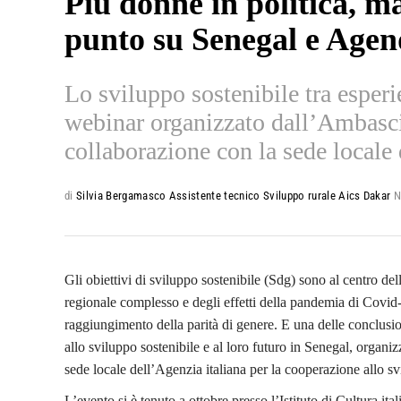
Più donne in politica, ma
punto su Senegal e Age
Lo sviluppo sostenibile tra esperi
webinar organizzato dall’Ambascia
collaborazione con la sede locale 
di
Silvia Bergamasco Assistente tecnico Sviluppo rurale Aics Dakar
N
Gli obiettivi di sviluppo sostenibile (Sdg) sono al centro del
regionale complesso e degli effetti della pandemia di Covid-1
raggiungimento della parità di genere. E una delle conclusio
allo sviluppo sostenibile e al loro futuro in Senegal, organi
sede locale dell’Agenzia italiana per la cooperazione allo sv
L’evento si è tenuto a ottobre presso l’Istituto di Cultura it