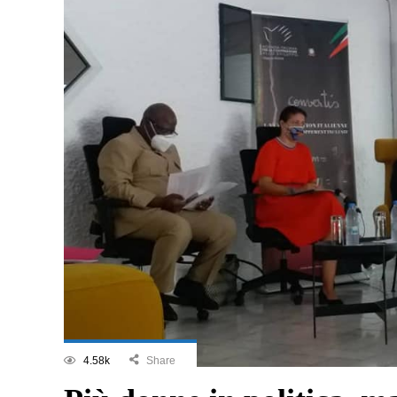
4.58k
Share