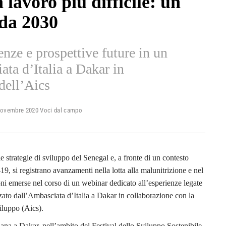
 lavoro più difficile: un
nda 2030
enze e prospettive future in un
ta d’Italia a Dakar in
dell’Aics
ovembre 2020
Voci dal campo
le strategie di sviluppo del Senegal e, a fronte di un contesto
9, si registrano avanzamenti nella lotta alla malunitrizione e nel
ni emerse nel corso di un webinar dedicato all’esperienze legate
zzato dall’Ambasciata d’Italia a Dakar in collaborazione con la
iluppo (Aics).
aliana a Dakar, nell’ambito del Festival dello Sviluppo Sostenibile