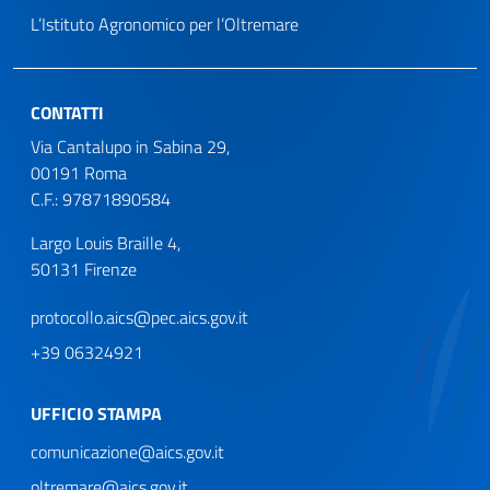
L’Istituto Agronomico per l’Oltremare
CONTATTI
Via Cantalupo in Sabina 29,
00191 Roma
C.F.: 97871890584
Largo Louis Braille 4,
50131 Firenze
protocollo.aics@pec.aics.gov.it
+39 06324921
UFFICIO STAMPA
comunicazione@aics.gov.it
oltremare@aics.gov.it