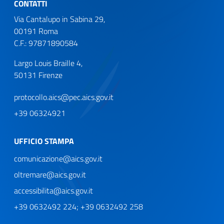
CONTATTI
Via Cantalupo in Sabina 29,
00191 Roma
C.F.: 97871890584
Largo Louis Braille 4,
50131 Firenze
protocollo.aics@pec.aics.gov.it
+39 06324921
UFFICIO STAMPA
comunicazione@aics.gov.it
oltremare@aics.gov.it
accessibilita@aics.gov.it
+39 0632492 224; +39 0632492 258