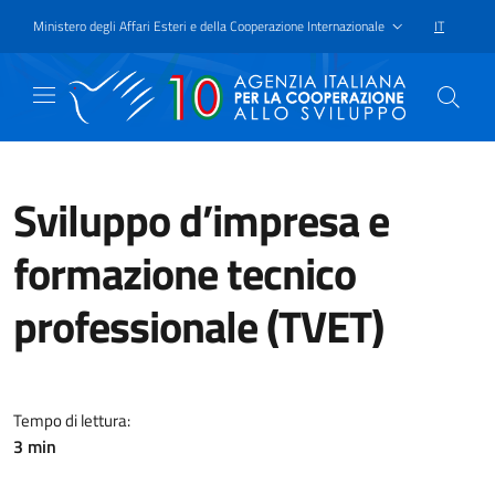
Passa al contenuto principale
Vai a piè di pagina
Ministero degli Affari Esteri e della Cooperazione Internazionale
IT
SELEZIONE
Sviluppo d’impresa e
formazione tecnico
professionale (TVET)
AICS supporta iniziative che fav
Tempo di lettura:
3 min