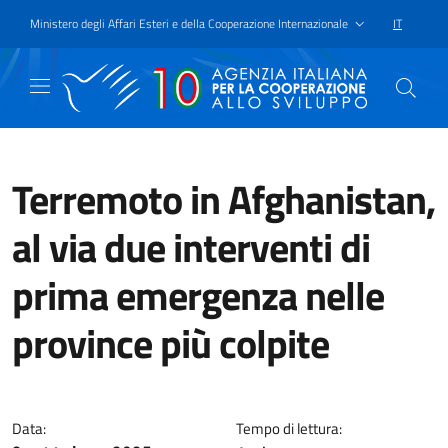
Passa al contenuto principale
Vai a piè di pagina
Ministero degli Affari Esteri e della Cooperazione Internazionale
IT
SELEZIONE
Terremoto in Afghanistan,
al via due interventi di
prima emergenza nelle
province più colpite
I due interventi di primissima e
Data:
Tempo di lettura: