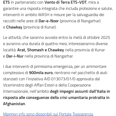
ETS
in partenariato con
Vento di Terra ETS-VDT
, mira a
garantire una risposta integrata che includa protezione e salute,
interventi in ambito WASH e misure per la salvaguardia dei
raccolti nelle aree di
Dar-e-Noor
(provincia di Nangarhar)
e
Chawkay
(provincia di Kunar).
Le attività, che saranno avviate entro la metà di ottobre 2025
e avranno una durata di quattro mesi, interesseranno diverse
località:
Arat, Shomash e Chawkey
nella provincia di Kunar
e
Dar-i-Nur
nella provincia di Nangarhar.
I due interventi di primissima emergenza
, per un ammontare
complessivo di
900mila
euro
, rientrano nel pacchetto di aiuti
stanziati con l’iniziativa AID 013073/01/0 approvata dal
Viceministro degli Affari Esteri e della Cooperazione
Internazionale, nell’ambito
degli impegni assunti dall’Italia in
risposta alle conseguenze della crisi umanitaria protratta in
Afghanistan
.
Maggiori info sono disponibili sul Portale Trasparenza
.