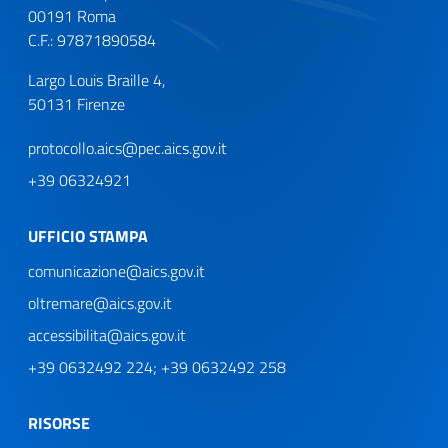
00191 Roma
C.F.: 97871890584
Largo Louis Braille 4,
50131 Firenze
protocollo.aics@pec.aics.gov.it
+39 06324921
UFFICIO STAMPA
comunicazione@aics.gov.it
oltremare@aics.gov.it
accessibilita@aics.gov.it
+39 0632492 224; +39 0632492 258
RISORSE