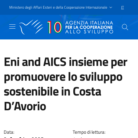
Passa al contenuto principale
Vai a piè di pagina
Ministero degli Affari Esteri e della Cooperazione Internazionale
IT
SELEZIONE
Eni and AICS insieme per
promuovere lo sviluppo
sostenibile in Costa
D’Avorio
L’accordo riflette l’impegno con
Data:
Tempo di lettura: