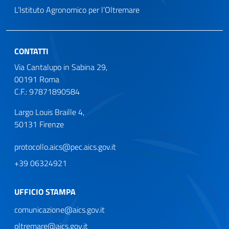
L’Istituto Agronomico per l’Oltremare
CONTATTI
Via Cantalupo in Sabina 29,
00191 Roma
C.F.: 97871890584
Largo Louis Braille 4,
50131 Firenze
protocollo.aics@pec.aics.gov.it
+39 06324921
UFFICIO STAMPA
comunicazione@aics.gov.it
oltremare@aics.gov.it