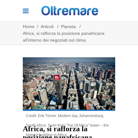
Home
/
Articoli
/
Pianeta
/
Africa, si rafforza la posizione panafricana
all’interno dei negoziati sul clima
Credit: Erik Törner. Modern day Johannesburg,
2.19k
Share
South Africa. Seen from “Top Of Africa” tower – the
Africa, si rafforza la
highest building in Africa.
posizione panafricana