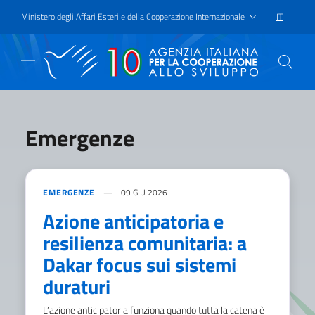
Passa al contenuto principale
Vai a piè di pagina
Ministero degli Affari Esteri e della Cooperazione Internazionale
IT
SELEZIONE
Emergenze
EMERGENZE
09 GIU 2026
Azione anticipatoria e
resilienza comunitaria: a
Dakar focus sui sistemi
duraturi
L’azione anticipatoria funziona quando tutta la catena è