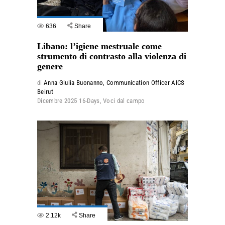
636
Share
Libano: l’igiene mestruale come
strumento di contrasto alla violenza di
genere
di
Anna Giulia Buonanno, Communication Officer AICS
Beirut
Dicembre 2025
16-Days
,
Voci dal campo
2.12k
Share