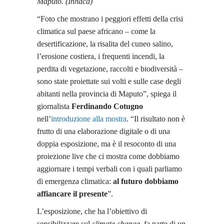
Maputo. (Inhaca)
“Foto che mostrano i peggiori effetti della crisi
climatica sul paese africano – come la
desertificazione, la risalita del cuneo salino,
l’erosione costiera, i frequenti incendi, la
perdita di vegetazione, raccolti e biodiversità –
sono state proiettate sui volti e sulle case degli
abitanti nella provincia di Maputo”, spiega il
giornalista
Ferdinando Cotugno
nell’
introduzione alla mostra
. “Il risultato non è
frutto di una elaborazione digitale o di una
doppia esposizione, ma è il resoconto di una
proiezione live che ci mostra come dobbiamo
aggiornare i tempi verbali con i quali parliamo
di emergenza climatica:
al futuro dobbiamo
affiancare il presente
”.
L’esposizione, che ha l’obiettivo di
sensibilizzare sul
climate change
, fa parte di un