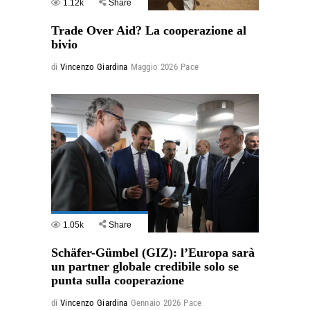
1.12k
Share
Trade Over Aid? La cooperazione al
bivio
di
Vincenzo Giardina
Maggio 2026
Pace
1.05k
Share
Schäfer-Gümbel (GIZ): l’Europa sarà
un partner globale credibile solo se
punta sulla cooperazione
di
Vincenzo Giardina
Gennaio 2026
Pace