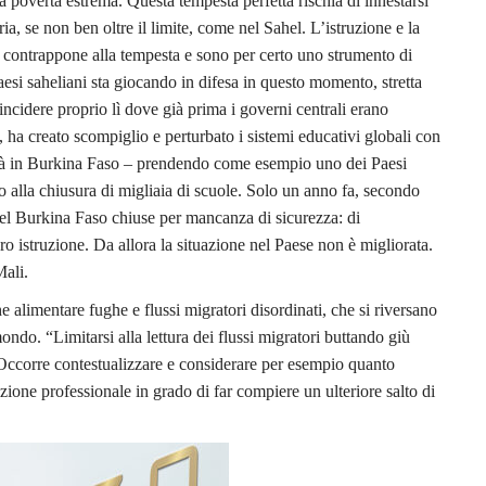
a povertà estrema. Questa tempesta perfetta rischia di innestarsi
a, se non ben oltre il limite, come nel Sahel. L’istruzione e la
 contrappone alla tempesta e sono per certo uno strumento di
Paesi saheliani sta giocando in difesa in questo momento, stretta
incidere proprio lì dove già prima i governi centrali erano
 ha creato scompiglio e perturbato i sistemi educativi globali con
lità in Burkina Faso – prendendo come esempio uno dei Paesi
o alla chiusura di migliaia di scuole. Solo un anno fa, secondo
del Burkina Faso chiuse per mancanza di sicurezza: di
ro istruzione. Da allora la situazione nel Paese non è migliorata.
Mali.
alimentare fughe e flussi migratori disordinati, che si riversano
ondo. “Limitarsi alla lettura dei flussi migratori buttando giù
“Occorre contestualizzare e considerare per esempio quanto
mazione professionale in grado di far compiere un ulteriore salto di