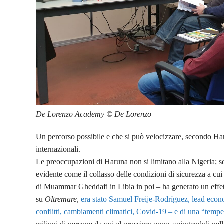
De Lorenzo Academy © De Lorenzo
Un percorso possibile e che si può velocizzare, secondo Har
internazionali.
Le preoccupazioni di Haruna non si limitano alla Nigeria; se 
evidente come il collasso delle condizioni di sicurezza a cui 
di Muammar Gheddafi in Libia in poi – ha generato un eff
su
Oltremare
,
era stato Samuel Freije-Rodríguez, lead econo
conflitti, cambiamenti climatici, Covid-19 – e di una “tempe