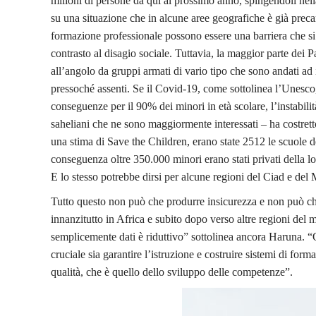
milioni di persone da qui al prossimo anno, spingendoli nell
su una situazione che in alcune aree geografiche è già precari
formazione professionale possono essere una barriera che si
contrasto al disagio sociale. Tuttavia, la maggior parte dei 
all’angolo da gruppi armati di vario tipo che sono andati ad 
pressoché assenti. Se il Covid-19, come sottolinea l’Unesco,
conseguenze per il 90% dei minori in età scolare, l’instabi
saheliani che ne sono maggiormente interessati – ha costrett
una stima di Save the Children, erano state 2512 le scuole 
conseguenza oltre 350.000 minori erano stati privati della lo
E lo stesso potrebbe dirsi per alcune regioni del Ciad e del 
Tutto questo non può che produrre insicurezza e non può che 
innanzitutto in Africa e subito dopo verso altre regioni del m
semplicemente dati è riduttivo” sottolinea ancora Haruna. 
cruciale sia garantire l’istruzione e costruire sistemi di for
qualità, che è quello dello sviluppo delle competenze”.