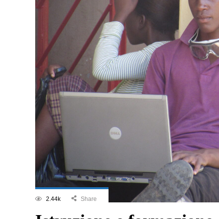
2.44k
Share