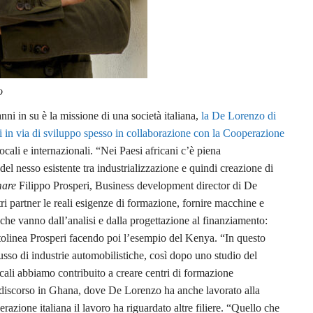
o
ni in su è la missione di una società italiana,
la De Lorenzo di
 in via di sviluppo spesso in collaborazione con la Cooperazione
locali e internazionali. “Nei Paesi africani c’è piena
el nesso esistente tra industrializzazione e quindi creazione di
mare
Filippo Prosperi, Business development director di De
ri partner le reali esigenze di formazione, fornire macchine e
che vanno dall’analisi e dalla progettazione al finanziamento:
tolinea Prosperi facendo poi l’esempio del Kenya. “In questo
lusso di industrie automobilistiche, così dopo uno studio del
locali abbiamo contribuito a creare centri di formazione
o discorso in Ghana, dove De Lorenzo ha anche lavorato alla
azione italiana il lavoro ha riguardato altre filiere. “Quello che