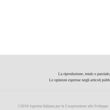
La riproduzione, totale o parziale
Le opinioni espresse negli articoli pubb
©2018 Agenzia Italiana per la Cooperazione allo Sviluppo