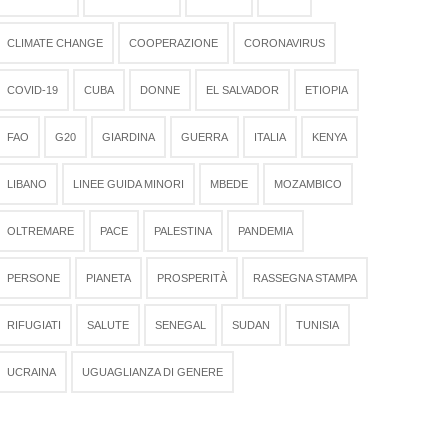
CLIMATE CHANGE
COOPERAZIONE
CORONAVIRUS
COVID-19
CUBA
DONNE
EL SALVADOR
ETIOPIA
FAO
G20
GIARDINA
GUERRA
ITALIA
KENYA
LIBANO
LINEE GUIDA MINORI
MBEDE
MOZAMBICO
OLTREMARE
PACE
PALESTINA
PANDEMIA
PERSONE
PIANETA
PROSPERITÀ
RASSEGNA STAMPA
RIFUGIATI
SALUTE
SENEGAL
SUDAN
TUNISIA
UCRAINA
UGUAGLIANZA DI GENERE