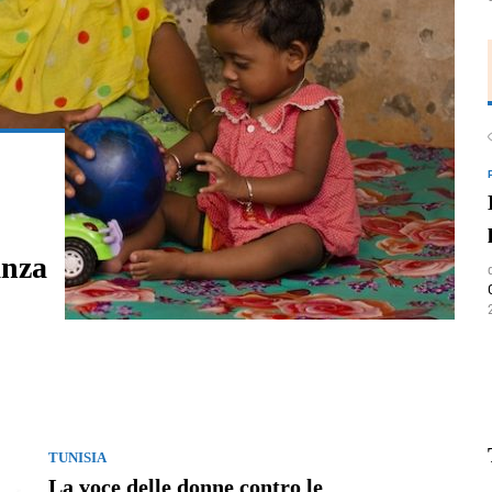
anza
TUNISIA
La voce delle donne contro le