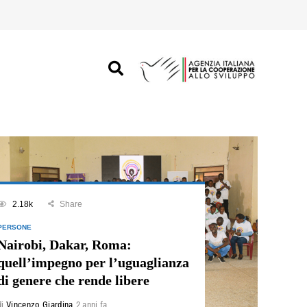
2.18k
Share
PERSONE
Nairobi, Dakar, Roma:
quell’impegno per l’uguaglianza
di genere che rende libere
di
Vincenzo Giardina
2 anni fa