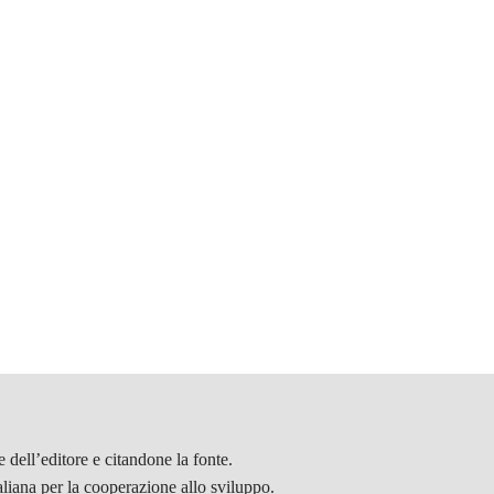
 dell’editore e citandone la fonte.
aliana per la cooperazione allo sviluppo.