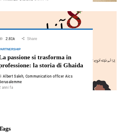
2.81k
Share
PARTNERSHIP
La passione si trasforma in
professione: la storia di Ghaida
di
Albert Saleh, Communication officer Aics
Gerusalemme
2 anni fa
Tags