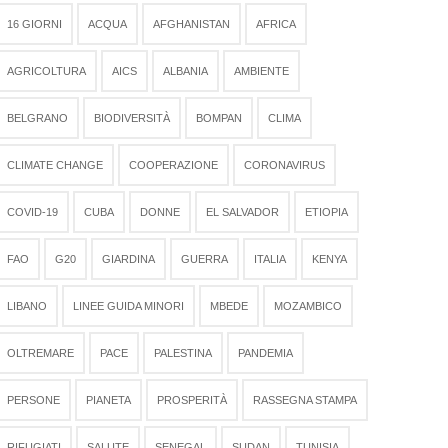
16 GIORNI
ACQUA
AFGHANISTAN
AFRICA
AGRICOLTURA
AICS
ALBANIA
AMBIENTE
BELGRANO
BIODIVERSITÀ
BOMPAN
CLIMA
CLIMATE CHANGE
COOPERAZIONE
CORONAVIRUS
COVID-19
CUBA
DONNE
EL SALVADOR
ETIOPIA
FAO
G20
GIARDINA
GUERRA
ITALIA
KENYA
LIBANO
LINEE GUIDA MINORI
MBEDE
MOZAMBICO
OLTREMARE
PACE
PALESTINA
PANDEMIA
PERSONE
PIANETA
PROSPERITÀ
RASSEGNA STAMPA
RIFUGIATI
SALUTE
SENEGAL
SUDAN
TUNISIA