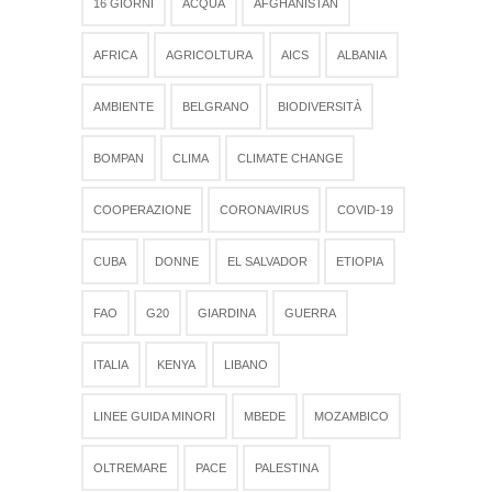
16 GIORNI
ACQUA
AFGHANISTAN
AFRICA
AGRICOLTURA
AICS
ALBANIA
AMBIENTE
BELGRANO
BIODIVERSITÀ
BOMPAN
CLIMA
CLIMATE CHANGE
COOPERAZIONE
CORONAVIRUS
COVID-19
CUBA
DONNE
EL SALVADOR
ETIOPIA
FAO
G20
GIARDINA
GUERRA
ITALIA
KENYA
LIBANO
LINEE GUIDA MINORI
MBEDE
MOZAMBICO
OLTREMARE
PACE
PALESTINA