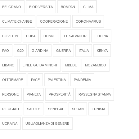
BELGRANO
BIODIVERSITÀ
BOMPAN
CLIMA
CLIMATE CHANGE
COOPERAZIONE
CORONAVIRUS
COVID-19
CUBA
DONNE
EL SALVADOR
ETIOPIA
FAO
G20
GIARDINA
GUERRA
ITALIA
KENYA
LIBANO
LINEE GUIDA MINORI
MBEDE
MOZAMBICO
OLTREMARE
PACE
PALESTINA
PANDEMIA
PERSONE
PIANETA
PROSPERITÀ
RASSEGNA STAMPA
RIFUGIATI
SALUTE
SENEGAL
SUDAN
TUNISIA
UCRAINA
UGUAGLIANZA DI GENERE