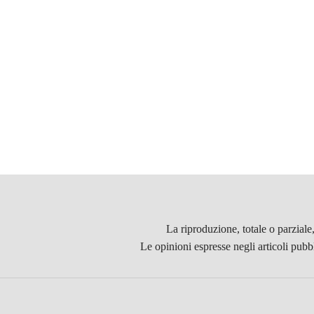
La riproduzione, totale o parziale
Le opinioni espresse negli articoli pubb