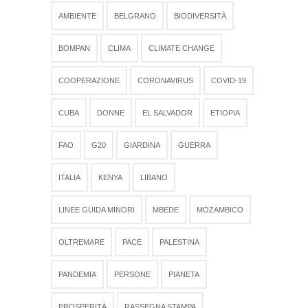
AMBIENTE
BELGRANO
BIODIVERSITÀ
BOMPAN
CLIMA
CLIMATE CHANGE
COOPERAZIONE
CORONAVIRUS
COVID-19
CUBA
DONNE
EL SALVADOR
ETIOPIA
FAO
G20
GIARDINA
GUERRA
ITALIA
KENYA
LIBANO
LINEE GUIDA MINORI
MBEDE
MOZAMBICO
OLTREMARE
PACE
PALESTINA
PANDEMIA
PERSONE
PIANETA
PROSPERITÀ
RASSEGNA STAMPA