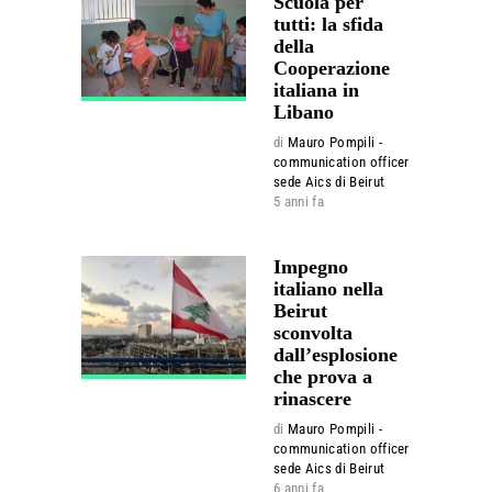
Scuola per
tutti: la sfida
della
Cooperazione
italiana in
Libano
di
Mauro Pompili -
communication officer
sede Aics di Beirut
5 anni fa
Impegno
italiano nella
Beirut
sconvolta
dall’esplosione
che prova a
rinascere
di
Mauro Pompili -
communication officer
sede Aics di Beirut
6 anni fa