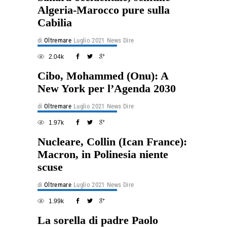
Algeria-Marocco pure sulla
Cabilia
di
Oltremare
Luglio 2021
News Dire
2.04k
Cibo, Mohammed (Onu): A
New York per l’Agenda 2030
di
Oltremare
Luglio 2021
News Dire
1.97k
Nucleare, Collin (Ican France):
Macron, in Polinesia niente
scuse
di
Oltremare
Luglio 2021
News Dire
1.99k
La sorella di padre Paolo