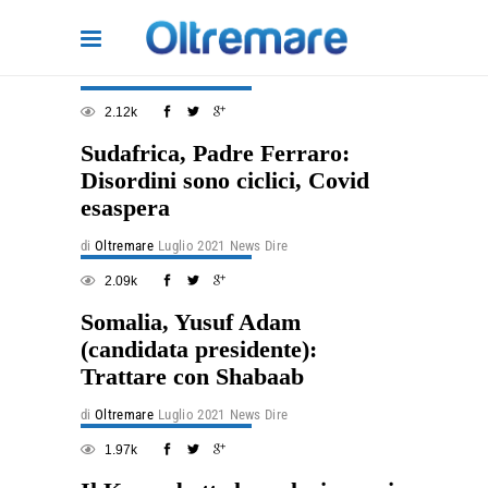
2.12k
Sudafrica, Padre Ferraro:
Disordini sono ciclici, Covid
esaspera
di
Oltremare
Luglio 2021
News Dire
2.09k
Somalia, Yusuf Adam
(candidata presidente):
Trattare con Shabaab
di
Oltremare
Luglio 2021
News Dire
1.97k