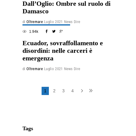
Dall’Oglio: Ombre sul ruolo di
Damasco
di
Oltremare
Luglio 2021
News Dire
1.94k
Ecuador, sovraffollamento e
disordini: nelle carceri è
emergenza
di
Oltremare
Luglio 2021
News Dire
1
2
3
4
Tags