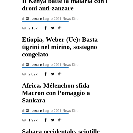
Il Kenya batte la malaria con i
droni anti-zanzare
di
Oltremare
Luglio 2021
News Dire
2.13k
Etiopia, Weber (Ue): Basta
tigrini nel mirino, sostegno
congelato
di
Oltremare
Luglio 2021
News Dire
2.02k
Africa, Mélenchon sfida
Macron con l’omaggio a
Sankara
di
Oltremare
Luglio 2021
News Dire
1.97k
Sahara occidentale, scintille