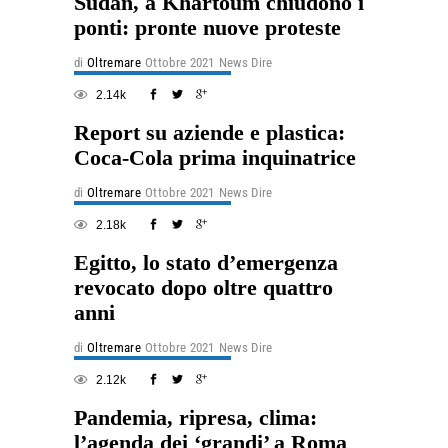
Sudan, a Khartoum chiudono i
ponti: pronte nuove proteste
di
Oltremare
Ottobre 2021
News Dire
2.14k
Report su aziende e plastica:
Coca-Cola prima inquinatrice
di
Oltremare
Ottobre 2021
News Dire
2.18k
Egitto, lo stato d’emergenza
revocato dopo oltre quattro
anni
di
Oltremare
Ottobre 2021
News Dire
2.12k
Pandemia, ripresa, clima:
l’agenda dei ‘grandi’ a Roma