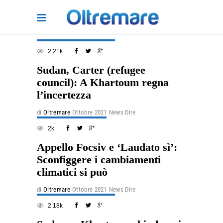
2.21k
Sudan, Carter (refugee
council): A Khartoum regna
l’incertezza
di
Oltremare
Ottobre 2021
News Dire
2k
Appello Focsiv e ‘Laudato sì’:
Sconfiggere i cambiamenti
climatici si può
di
Oltremare
Ottobre 2021
News Dire
2.18k