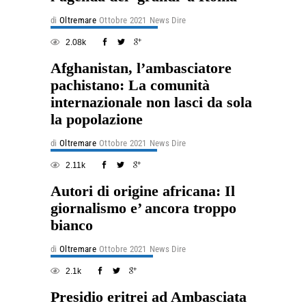
di
Oltremare
Ottobre 2021
News Dire
2.08k
Afghanistan, l’ambasciatore
pachistano: La comunità
internazionale non lasci da sola
la popolazione
di
Oltremare
Ottobre 2021
News Dire
2.11k
Autori di origine africana: Il
giornalismo e’ ancora troppo
bianco
di
Oltremare
Ottobre 2021
News Dire
2.1k
Presidio eritrei ad Ambasciata