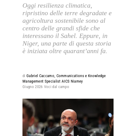
Oggi resilienza climatica,
ripristino delle terre degradate e
agricoltura sostenibile sono al
centro delle grandi sfide che
interessano il Sahel. Eppure, in
Niger, una parte di questa storia
è iniziata oltre quarant’anni fa.
di
Gabriel Caccamo, Communications e Knowledge
Management Specialist AICS Niamey
Giugno 2026
Voci dal campo