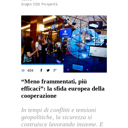
Giugno 2026
Prosperità
404
“Meno frammentati, più
efficaci”: la sfida europea della
cooperazione
In tempi di conflitti e tensioni
geopolitiche, la sicurezza si
costruisce lavorando insieme. E