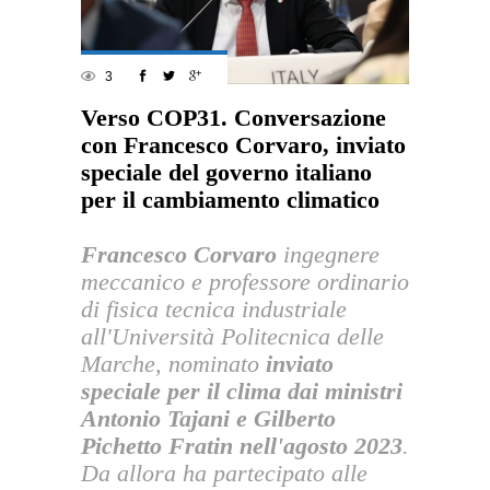
3
Verso COP31. Conversazione
con Francesco Corvaro, inviato
speciale del governo italiano
per il cambiamento climatico
Francesco Corvaro
ingegnere
meccanico e professore ordinario
di fisica tecnica industriale
all'Università Politecnica delle
Marche, nominato
inviato
speciale per il clima dai ministri
Antonio Tajani e Gilberto
Pichetto Fratin nell'agosto 2023
.
Da allora ha partecipato alle