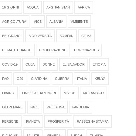
16 GIORNI
ACQUA
AFGHANISTAN
AFRICA
AGRICOLTURA
AICS
ALBANIA
AMBIENTE
BELGRANO
BIODIVERSITÀ
BOMPAN
CLIMA
CLIMATE CHANGE
COOPERAZIONE
CORONAVIRUS
COVID-19
CUBA
DONNE
EL SALVADOR
ETIOPIA
FAO
G20
GIARDINA
GUERRA
ITALIA
KENYA
LIBANO
LINEE GUIDA MINORI
MBEDE
MOZAMBICO
OLTREMARE
PACE
PALESTINA
PANDEMIA
PERSONE
PIANETA
PROSPERITÀ
RASSEGNA STAMPA
RIFUGIATI
SALUTE
SENEGAL
SUDAN
TUNISIA