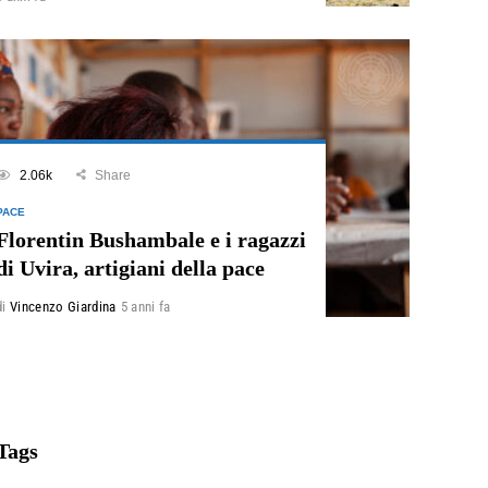
2.06k
Share
PACE
Florentin Bushambale e i ragazzi
di Uvira, artigiani della pace
di
Vincenzo Giardina
5 anni fa
Tags