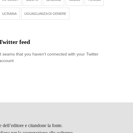
UCRAINA
UGUAGLIANZA DI GENERE
Twitter feed
It seams that you haven't connected with your Twitter
account
 dell’editore e citandone la fonte.
aliana per la cooperazione allo sviluppo.