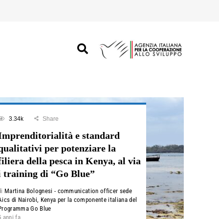
3.34k
Share
Imprenditorialità e standard
qualitativi per potenziare la
filiera della pesca in Kenya, al via
i training di “Go Blue”
di
Martina Bolognesi - communication officer sede
Aics di Nairobi, Kenya per la componente italiana del
Programma Go Blue
5 anni fa