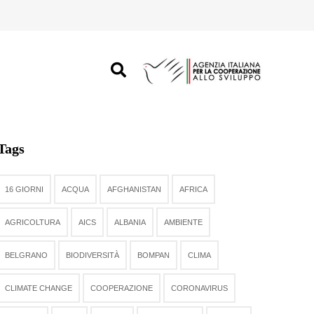
Tags
16 GIORNI
ACQUA
AFGHANISTAN
AFRICA
AGRICOLTURA
AICS
ALBANIA
AMBIENTE
BELGRANO
BIODIVERSITÀ
BOMPAN
CLIMA
CLIMATE CHANGE
COOPERAZIONE
CORONAVIRUS