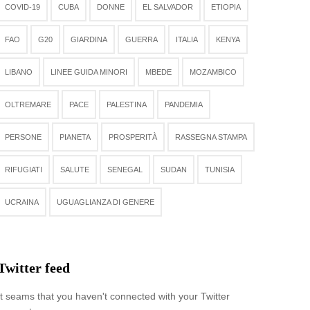
COVID-19
CUBA
DONNE
EL SALVADOR
ETIOPIA
FAO
G20
GIARDINA
GUERRA
ITALIA
KENYA
LIBANO
LINEE GUIDA MINORI
MBEDE
MOZAMBICO
OLTREMARE
PACE
PALESTINA
PANDEMIA
PERSONE
PIANETA
PROSPERITÀ
RASSEGNA STAMPA
RIFUGIATI
SALUTE
SENEGAL
SUDAN
TUNISIA
UCRAINA
UGUAGLIANZA DI GENERE
Twitter feed
It seams that you haven't connected with your Twitter