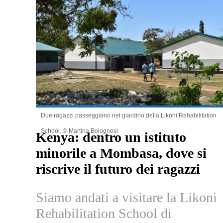
Due ragazzi passeggiano nel giardino della Likoni Rehabilitation
2.96k
School. © Martina Bolognesi
Kenya: dentro un istituto
minorile a Mombasa, dove si
riscrive il futuro dei ragazzi
Siamo andati a visitare la Likoni
Rehabilitation School di