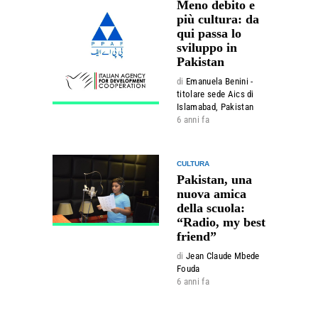
Meno debito e
più cultura: da
qui passa lo
sviluppo in
Pakistan
di
Emanuela Benini -
titolare sede Aics di
Islamabad, Pakistan
6 anni fa
CULTURA
Pakistan, una
nuova amica
della scuola:
“Radio, my best
friend”
di
Jean Claude Mbede
Fouda
6 anni fa