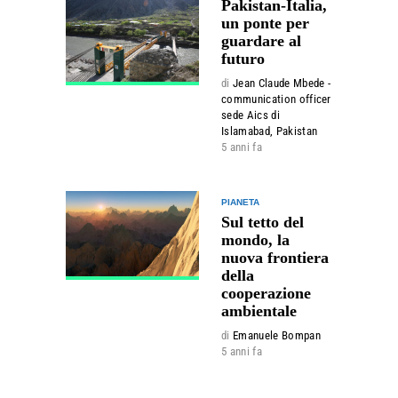
Pakistan-Italia,
un ponte per
guardare al
futuro
di
Jean Claude Mbede -
communication officer
sede Aics di
Islamabad, Pakistan
5 anni fa
PIANETA
Sul tetto del
mondo, la
nuova frontiera
della
cooperazione
ambientale
di
Emanuele Bompan
5 anni fa