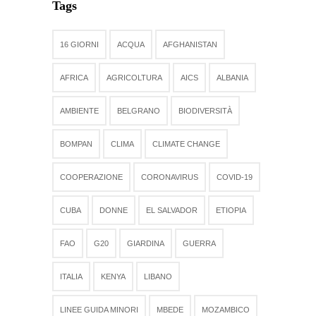
Tags
16 GIORNI
ACQUA
AFGHANISTAN
AFRICA
AGRICOLTURA
AICS
ALBANIA
AMBIENTE
BELGRANO
BIODIVERSITÀ
BOMPAN
CLIMA
CLIMATE CHANGE
COOPERAZIONE
CORONAVIRUS
COVID-19
CUBA
DONNE
EL SALVADOR
ETIOPIA
FAO
G20
GIARDINA
GUERRA
ITALIA
KENYA
LIBANO
LINEE GUIDA MINORI
MBEDE
MOZAMBICO