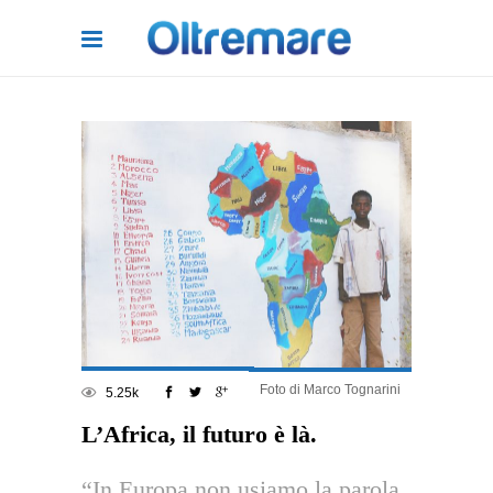
Foto di Marco Tognarini
5.25k
L’Africa, il futuro è là.
“In Europa non usiamo la parola