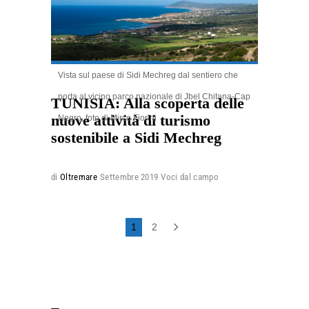
Vista sul paese di Sidi Mechreg dal sentiero che
4.84k
porta al vicino parco nazionale di Jbel Chitana-Cap
TUNISIA: Alla scoperta delle
nuove attività di turismo
Negro, foto di Mirco Fiorini
sostenibile a Sidi Mechreg
di
Oltremare
Settembre 2019
Voci dal campo
1
2