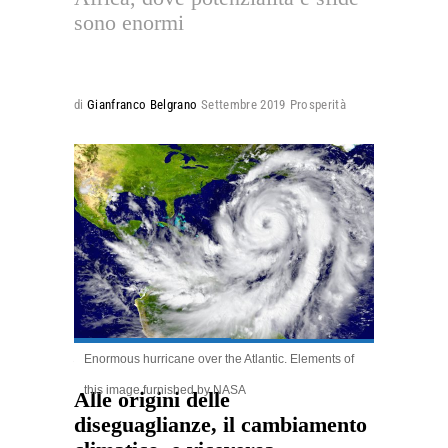
sono enormi
di
Gianfranco Belgrano
Settembre 2019
Prosperità
Enormous hurricane over the Atlantic. Elements of
9.71k
this image furnished by NASA
Alle origini delle
diseguaglianze, il cambiamento