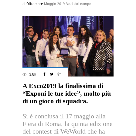
di
Oltremare
Maggio 2019
Voci dal campo
3.8k
A Exco2019 la finalissima di
“Exponi le tue idee”, molto più
di un gioco di squadra.
Si è conclusa il 17 maggio alla
Fiera di Roma, la quinta edizione
del contest di WeWorld che ha